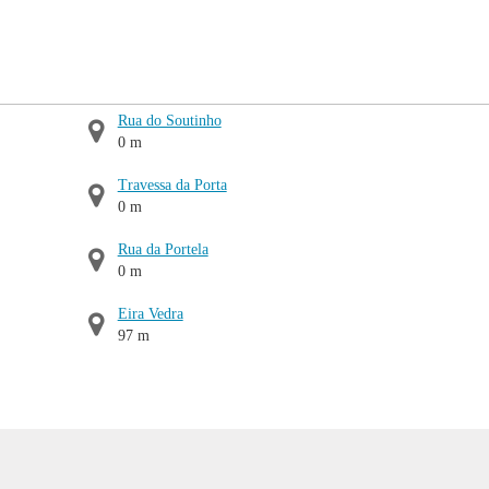
Rua do Soutinho
0 m
Travessa da Porta
0 m
Rua da Portela
0 m
Eira Vedra
97 m