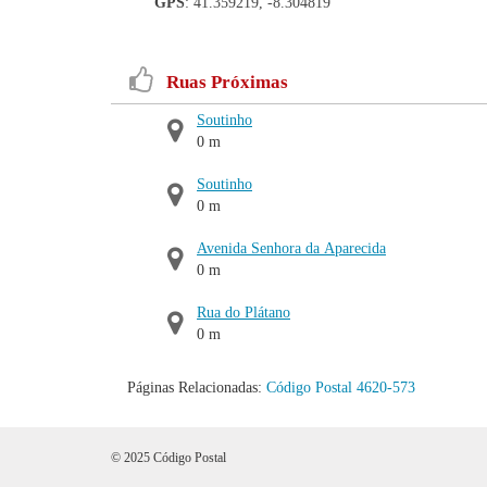
GPS
: 41.359219, -8.304819
Ruas Próximas
Soutinho
0 m
Soutinho
0 m
Avenida Senhora da Aparecida
0 m
Rua do Plátano
0 m
Páginas Relacionadas:
Código Postal 4620-573
© 2025 Código Postal