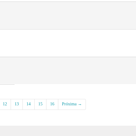
12
13
14
15
16
Próxima →