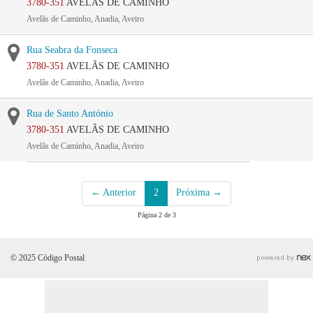
3780-351
AVELÃS DE CAMINHO
Avelãs de Caminho, Anadia, Aveiro
Rua Seabra da Fonseca
3780-351
AVELÃS DE CAMINHO
Avelãs de Caminho, Anadia, Aveiro
Rua de Santo António
3780-351
AVELÃS DE CAMINHO
Avelãs de Caminho, Anadia, Aveiro
← Anterior
2
Próxima →
Página 2 de 3
© 2025 Código Postal