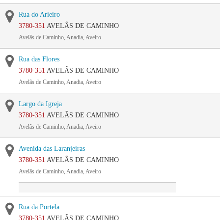
Rua do Arieiro
3780-351
AVELÃS DE CAMINHO
Avelãs de Caminho, Anadia, Aveiro
Rua das Flores
3780-351
AVELÃS DE CAMINHO
Avelãs de Caminho, Anadia, Aveiro
Largo da Igreja
3780-351
AVELÃS DE CAMINHO
Avelãs de Caminho, Anadia, Aveiro
Avenida das Laranjeiras
3780-351
AVELÃS DE CAMINHO
Avelãs de Caminho, Anadia, Aveiro
Rua da Portela
3780-351
AVELÃS DE CAMINHO