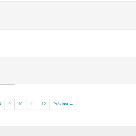
8
9
10
11
12
Próxima →