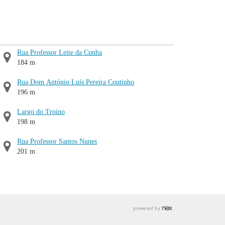
Rua Professor Leite da Cunha
184 m
Rua Dom António Luís Pereira Coutinho
196 m
Largo do Troino
198 m
Rua Professor Santos Nunes
201 m