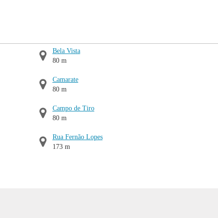
Bela Vista
80 m
Camarate
80 m
Campo de Tiro
80 m
Rua Fernão Lopes
173 m