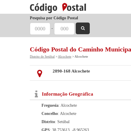
Pesquisa por Código Postal
-
Código Postal do Caminho Municipa
Distrito de Setúbal
>
Alcochete
> Alcochete
2890-168 Alcochete
Informação Geográfica
Freguesia
: Alcochete
Concelho
: Alcochete
Distrito
: Setúbal
GPS
: 38.753613, -8.965263