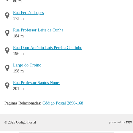
80 m
Rua Fernão Lopes
173 m
Rua Professor Leite da Cunha
184 m
Rua Dom António Luís Pereira Coutinho
196 m
Largo do Troino
198 m
Rua Professor Santos Nunes
201 m
Páginas Relacionadas:
Código Postal 2890-168
© 2025 Código Postal