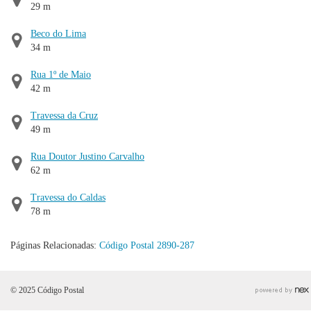
29 m
Beco do Lima
34 m
Rua 1º de Maio
42 m
Travessa da Cruz
49 m
Rua Doutor Justino Carvalho
62 m
Travessa do Caldas
78 m
Páginas Relacionadas:
Código Postal 2890-287
© 2025 Código Postal