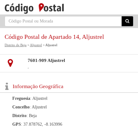
Código Postal de Apartado 14, Aljustrel
Distrito de Beja
>
Aljustrel
> Aljustrel
7601-909 Aljustrel
,
Informação Geográfica
Freguesia
: Aljustrel
Concelho
: Aljustrel
Distrito
: Beja
GPS
: 37.878762, -8.163996