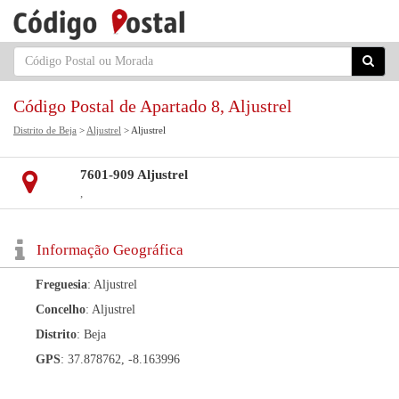
Código Postal de Apartado 8, Aljustrel
Distrito de Beja
>
Aljustrel
> Aljustrel
7601-909 Aljustrel
,
Informação Geográfica
Freguesia
: Aljustrel
Concelho
: Aljustrel
Distrito
: Beja
GPS
: 37.878762, -8.163996