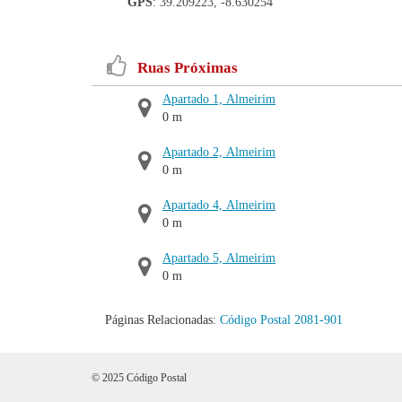
GPS
: 39.209223, -8.630254
Ruas Próximas
Apartado 1, Almeirim
0 m
Apartado 2, Almeirim
0 m
Apartado 4, Almeirim
0 m
Apartado 5, Almeirim
0 m
Páginas Relacionadas:
Código Postal 2081-901
© 2025 Código Postal