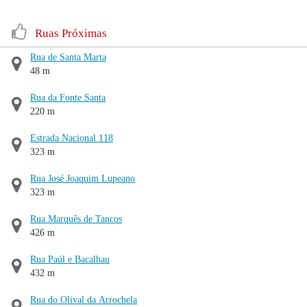
Ruas Próximas
Rua de Santa Marta
48 m
Rua da Fonte Santa
220 m
Estrada Nacional 118
323 m
Rua José Joaquim Lupeano
323 m
Rua Marquês de Tancos
426 m
Rua Paúl e Bacalhau
432 m
Rua do Olival da Arrochela