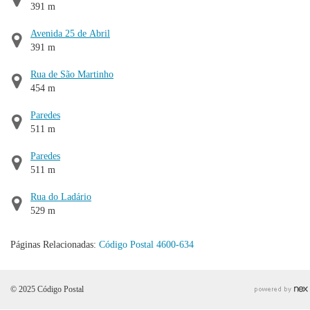
391 m
Avenida 25 de Abril
391 m
Rua de São Martinho
454 m
Paredes
511 m
Paredes
511 m
Rua do Ladário
529 m
Páginas Relacionadas:
Código Postal 4600-634
© 2025 Código Postal