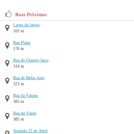
Ruas Próximas
Largo da Igreja
103 m
Rua Plana
176 m
Rua do Outeiro Seco
314 m
Rua de Belos Ares
323 m
Rua da Várzea
385 m
Rua da Vázea
385 m
Avenida 25 de Abril