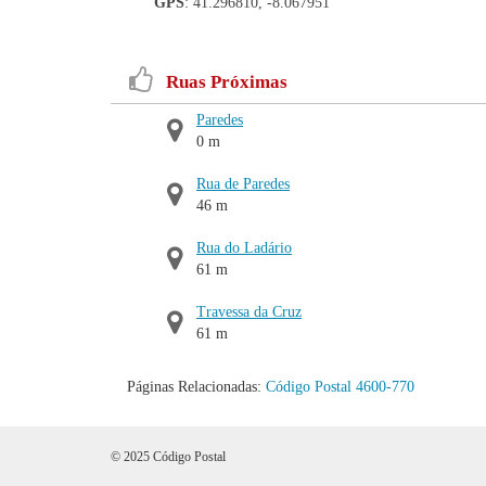
GPS
: 41.296810, -8.067951
Ruas Próximas
Paredes
0 m
Rua de Paredes
46 m
Rua do Ladário
61 m
Travessa da Cruz
61 m
Páginas Relacionadas:
Código Postal 4600-770
© 2025 Código Postal