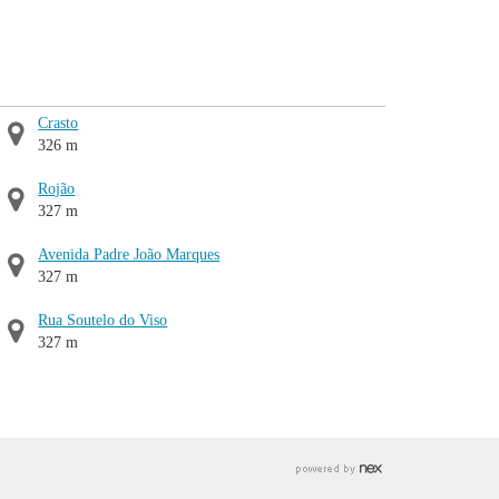
Crasto
326 m
Rojão
327 m
Avenida Padre João Marques
327 m
Rua Soutelo do Viso
327 m