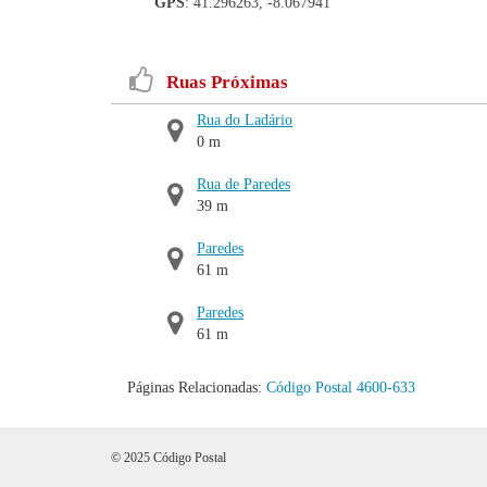
GPS
: 41.296263, -8.067941
Ruas Próximas
Rua do Ladário
0 m
Rua de Paredes
39 m
Paredes
61 m
Paredes
61 m
Páginas Relacionadas:
Código Postal 4600-633
© 2025 Código Postal