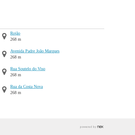
Rojão
268 m
Avenida Padre João Marques
268 m
Rua Soutelo do Viso
268 m
Rua da Costa Nova
268 m