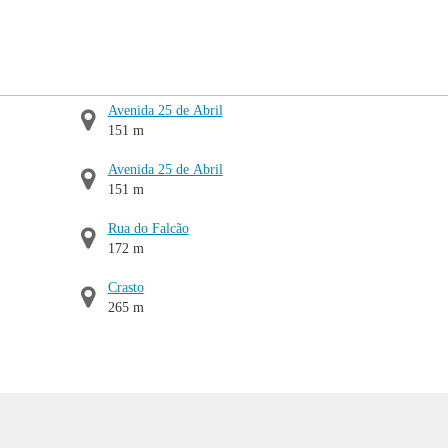
Avenida 25 de Abril
151 m
Avenida 25 de Abril
151 m
Rua do Falcão
172 m
Crasto
265 m