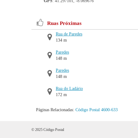
GPS
: 41.297101, -8.069676
Ruas Próximas
Rua de Paredes
134 m
Paredes
148 m
Paredes
148 m
Rua do Ladário
172 m
Páginas Relacionadas:
Código Postal 4600-633
© 2025 Código Postal