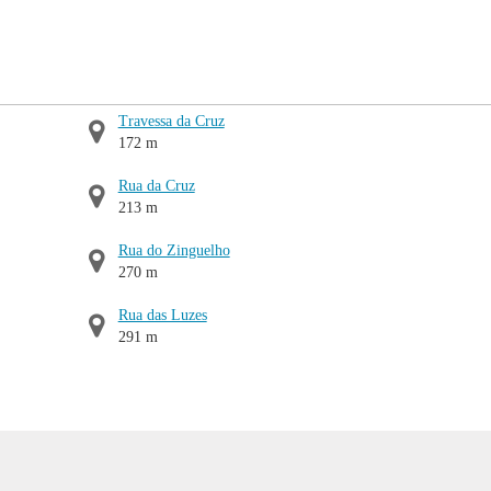
Travessa da Cruz
172 m
Rua da Cruz
213 m
Rua do Zinguelho
270 m
Rua das Luzes
291 m