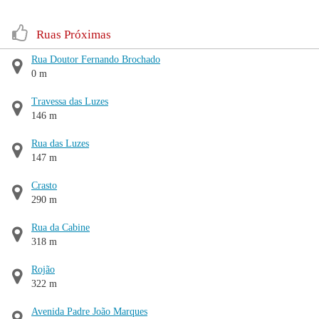
Ruas Próximas
Rua Doutor Fernando Brochado
0 m
Travessa das Luzes
146 m
Rua das Luzes
147 m
Crasto
290 m
Rua da Cabine
318 m
Rojão
322 m
Avenida Padre João Marques