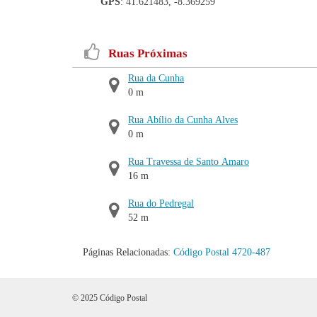
GPS
: 41.621483, -8.369259
Ruas Próximas
Rua da Cunha
0 m
Rua Abílio da Cunha Alves
0 m
Rua Travessa de Santo Amaro
16 m
Rua do Pedregal
52 m
Páginas Relacionadas:
Código Postal 4720-487
© 2025 Código Postal