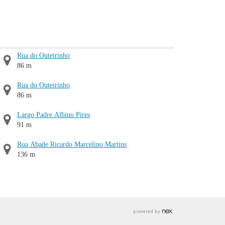
Rua do Outeirinho
86 m
Rua do Outeirinho
86 m
Largo Padre Albino Pires
91 m
Rua Abade Ricardo Marcelino Martins
136 m