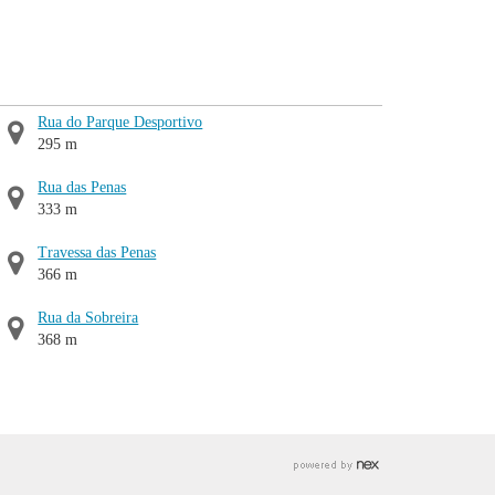
Rua do Parque Desportivo
295 m
Rua das Penas
333 m
Travessa das Penas
366 m
Rua da Sobreira
368 m