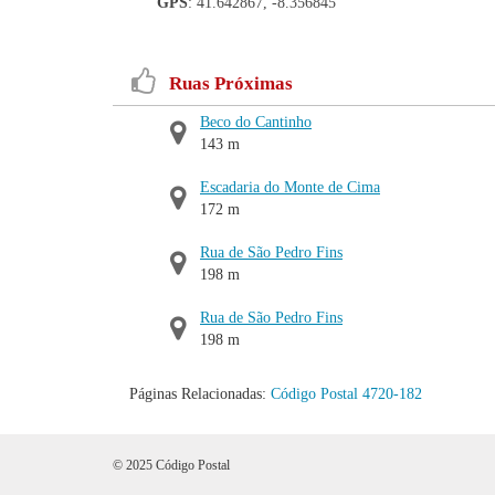
GPS
: 41.642867, -8.356845
Ruas Próximas
Beco do Cantinho
143 m
Escadaria do Monte de Cima
172 m
Rua de São Pedro Fins
198 m
Rua de São Pedro Fins
198 m
Páginas Relacionadas:
Código Postal 4720-182
© 2025 Código Postal