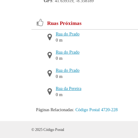
GPS
: 41.639319, -8.358189
Ruas Próximas
Rua do Prado
0 m
Rua do Prado
0 m
Rua do Prado
0 m
Rua da Pereira
0 m
Páginas Relacionadas:
Código Postal 4720-228
© 2025 Código Postal