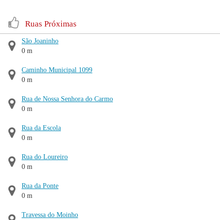
Ruas Próximas
São Joaninho
0 m
Caminho Municipal 1099
0 m
Rua de Nossa Senhora do Carmo
0 m
Rua da Escola
0 m
Rua do Loureiro
0 m
Rua da Ponte
0 m
Travessa do Moinho