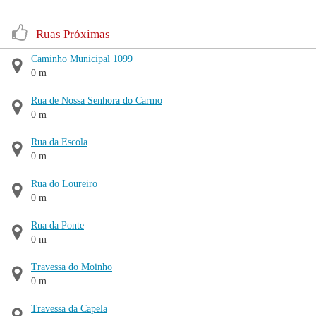
Ruas Próximas
Caminho Municipal 1099
0 m
Rua de Nossa Senhora do Carmo
0 m
Rua da Escola
0 m
Rua do Loureiro
0 m
Rua da Ponte
0 m
Travessa do Moinho
0 m
Travessa da Capela