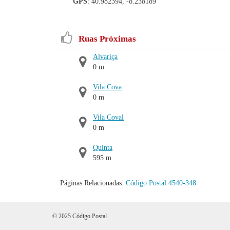
GPS
: 40.982394, -8.238189
Ruas Próximas
Alvariça
0 m
Vila Cova
0 m
Vila Coval
0 m
Quinta
595 m
Páginas Relacionadas:
Código Postal 4540-348
© 2025 Código Postal