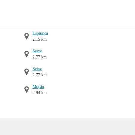
Espiunca
2.15 km
Seixo
2.77 km
Seixo
2.77 km
Moção
2.94 km