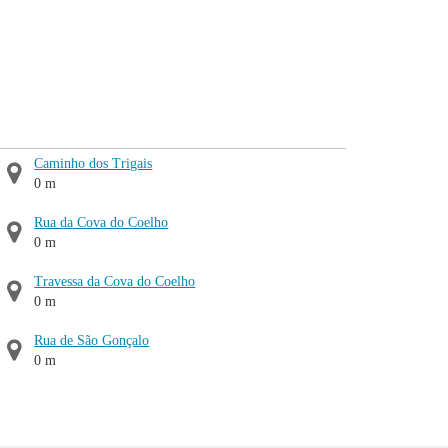
Caminho dos Trigais
0 m
Rua da Cova do Coelho
0 m
Travessa da Cova do Coelho
0 m
Rua de São Gonçalo
0 m