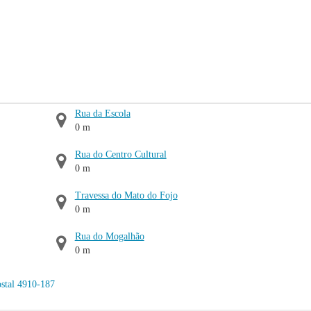
Rua da Escola
0 m
Rua do Centro Cultural
0 m
Travessa do Mato do Fojo
0 m
Rua do Mogalhão
0 m
stal 4910-187