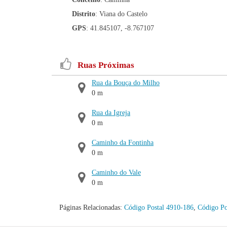
Distrito
: Viana do Castelo
GPS
: 41.845107, -8.767107
Ruas Próximas
Rua da Bouça do Milho
0 m
Rua da Igreja
0 m
Caminho da Fontinha
0 m
Caminho do Vale
0 m
Páginas Relacionadas:
Código Postal 4910-186
,
Código Po