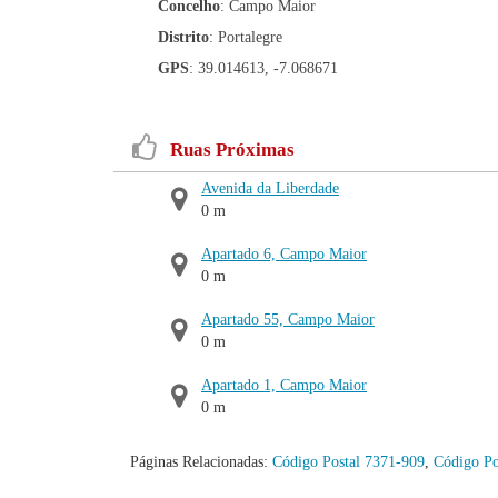
Concelho
: Campo Maior
Distrito
: Portalegre
GPS
: 39.014613, -7.068671
Ruas Próximas
Avenida da Liberdade
0 m
Apartado 6, Campo Maior
0 m
Apartado 55, Campo Maior
0 m
Apartado 1, Campo Maior
0 m
Páginas Relacionadas:
Código Postal 7371-909
,
Código Po