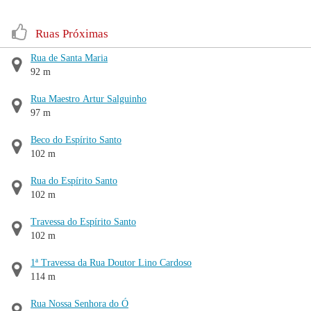
Ruas Próximas
Rua de Santa Maria
92 m
Rua Maestro Artur Salguinho
97 m
Beco do Espírito Santo
102 m
Rua do Espírito Santo
102 m
Travessa do Espírito Santo
102 m
1ª Travessa da Rua Doutor Lino Cardoso
114 m
Rua Nossa Senhora do Ó