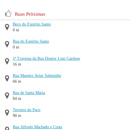
Ruas Próximas
Beco do Espírito Santo
0 m
Rua do Espírito Santo
0 m
1ª Travessa da Rua Doutor Lino Cardoso
16 m
Rua Maestro Artur Salguinho
66 m
Rua de Santa Maria
84 m
Terreiro do Paço
90 m
Rua Alfredo Machado e Costa