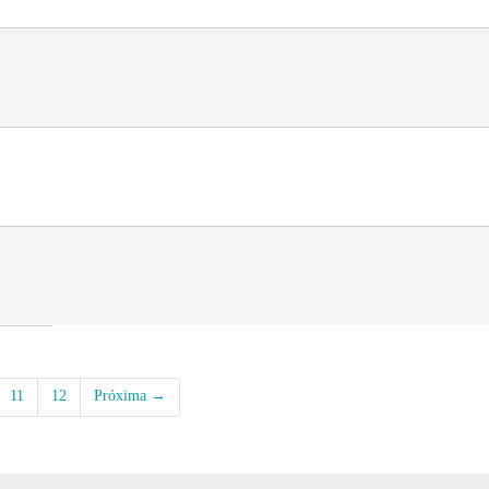
11
12
Próxima →