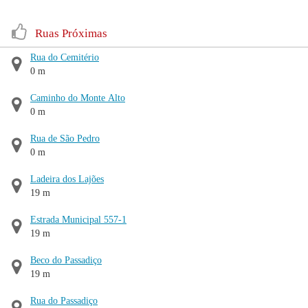
Ruas Próximas
Rua do Cemitério
0 m
Caminho do Monte Alto
0 m
Rua de São Pedro
0 m
Ladeira dos Lajões
19 m
Estrada Municipal 557-1
19 m
Beco do Passadiço
19 m
Rua do Passadiço