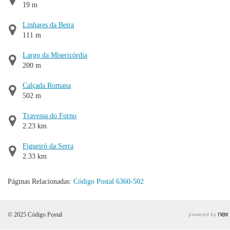
19 m
Linhares da Beira
111 m
Largo da Misericórdia
200 m
Calçada Romana
502 m
Travessa do Forno
2.23 km
Figueiró da Serra
2.33 km
Páginas Relacionadas:
Código Postal 6360-502
© 2025 Código Postal