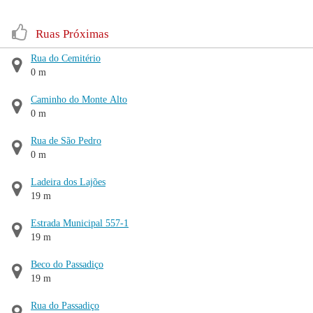
Ruas Próximas
Rua do Cemitério
0 m
Caminho do Monte Alto
0 m
Rua de São Pedro
0 m
Ladeira dos Lajões
19 m
Estrada Municipal 557-1
19 m
Beco do Passadiço
19 m
Rua do Passadiço