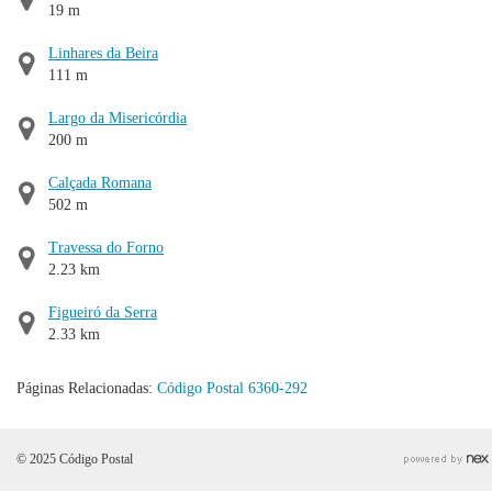
19 m
Linhares da Beira
111 m
Largo da Misericórdia
200 m
Calçada Romana
502 m
Travessa do Forno
2.23 km
Figueiró da Serra
2.33 km
Páginas Relacionadas:
Código Postal 6360-292
© 2025 Código Postal