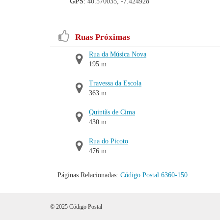
GPS
: 40.570035, -7.424928
Ruas Próximas
Rua da Música Nova
195 m
Travessa da Escola
363 m
Quintãs de Cima
430 m
Rua do Picoto
476 m
Páginas Relacionadas:
Código Postal 6360-150
© 2025 Código Postal