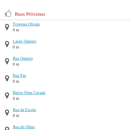
Ruas Próximas
Travessa Olivais
0 m
Largo Outeiro
0 m
Rua Outeiro
0 m
Rua Paz
0 m
Bairro Pena Cavada
0 m
Rua da Escola
0 m
Rua do Olmo