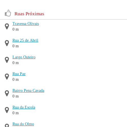
Ruas Próximas
Travessa Olivais
0 m
Rua 25 de Abril
0 m
Largo Outeiro
0 m
Rua Paz
0 m
Bairro Pena Cavada
0 m
Rua da Escola
0 m
Rua do Olmo