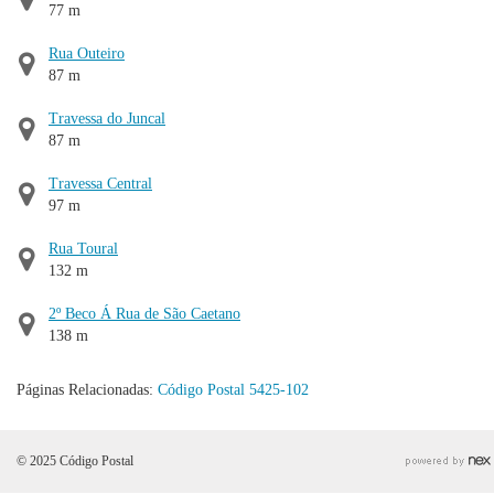
77 m
Rua Outeiro
87 m
Travessa do Juncal
87 m
Travessa Central
97 m
Rua Toural
132 m
2º Beco Á Rua de São Caetano
138 m
Páginas Relacionadas:
Código Postal 5425-102
© 2025 Código Postal