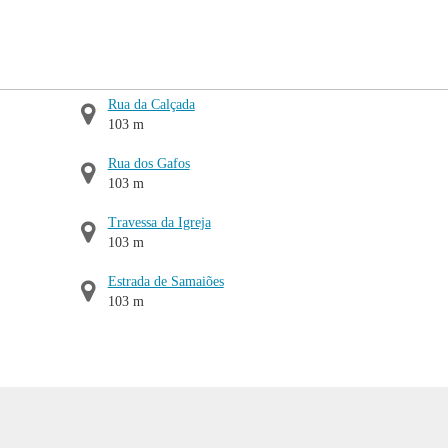
Rua da Calçada
103 m
Rua dos Gafos
103 m
Travessa da Igreja
103 m
Estrada de Samaiões
103 m