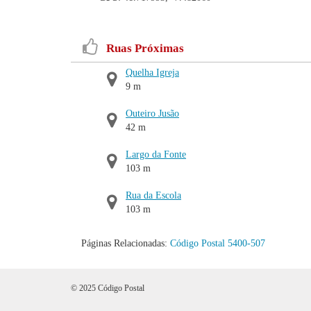
Ruas Próximas
Quelha Igreja
9 m
Outeiro Jusão
42 m
Largo da Fonte
103 m
Rua da Escola
103 m
Páginas Relacionadas:
Código Postal 5400-507
© 2025 Código Postal