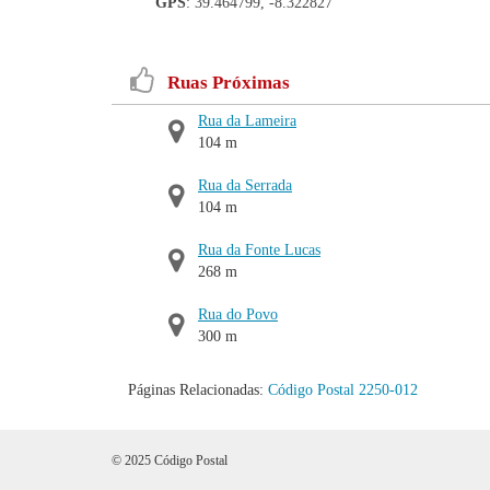
GPS
: 39.464799, -8.322827
Ruas Próximas
Rua da Lameira
104 m
Rua da Serrada
104 m
Rua da Fonte Lucas
268 m
Rua do Povo
300 m
Páginas Relacionadas:
Código Postal 2250-012
© 2025 Código Postal