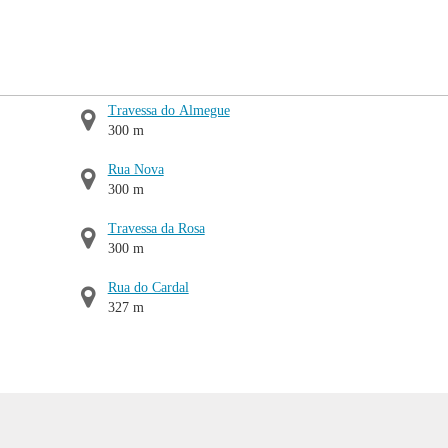
Travessa do Almegue
300 m
Rua Nova
300 m
Travessa da Rosa
300 m
Rua do Cardal
327 m