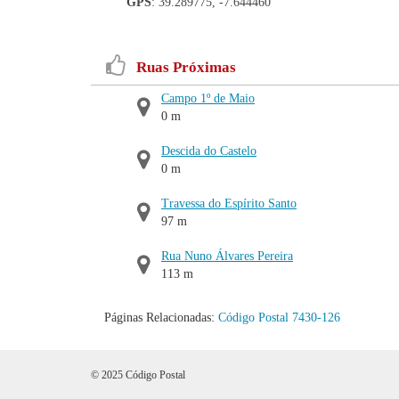
GPS
: 39.289775, -7.644460
Ruas Próximas
Campo 1º de Maio
0 m
Descida do Castelo
0 m
Travessa do Espírito Santo
97 m
Rua Nuno Álvares Pereira
113 m
Páginas Relacionadas:
Código Postal 7430-126
© 2025 Código Postal