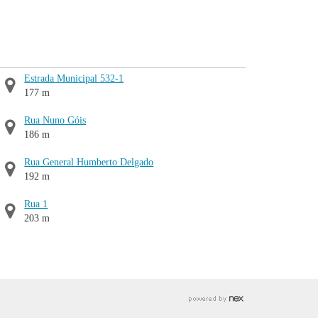
Estrada Municipal 532-1
177 m
Rua Nuno Góis
186 m
Rua General Humberto Delgado
192 m
Rua 1
203 m