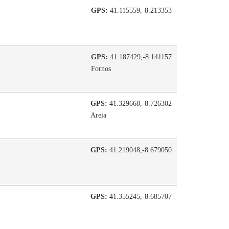
GPS:
41.115559,-8.213353
GPS:
41.187429,-8.141157
Fornos
GPS:
41.329668,-8.726302
Areia
GPS:
41.219048,-8.679050
GPS:
41.355245,-8.685707