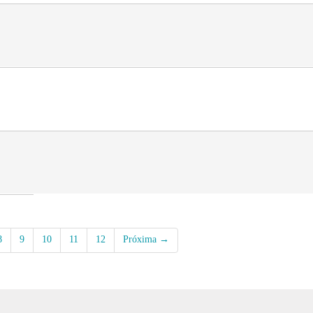
8
9
10
11
12
Próxima →