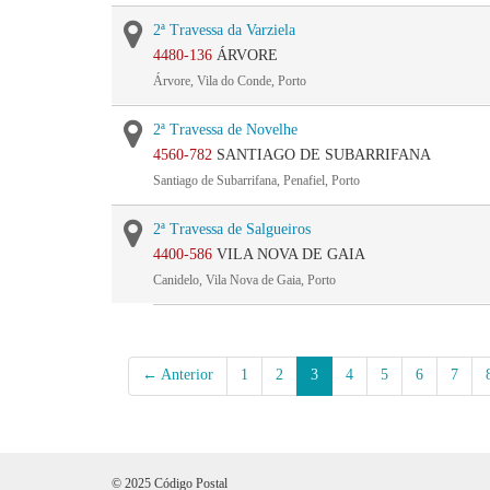
2ª Travessa da Varziela
4480-136
ÁRVORE
Árvore, Vila do Conde, Porto
2ª Travessa de Novelhe
4560-782
SANTIAGO DE SUBARRIFANA
Santiago de Subarrifana, Penafiel, Porto
2ª Travessa de Salgueiros
4400-586
VILA NOVA DE GAIA
Canidelo, Vila Nova de Gaia, Porto
← Anterior
1
2
3
4
5
6
7
© 2025 Código Postal