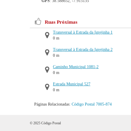
GPS
: 38.588652, -7.915135
Ruas Próximas
Transversal à Estrada da Igrejinha 1
0 m
Transversal à Estrada da Igrejinha 2
0 m
Caminho Municipal 1081-2
0 m
Estrada Municipal 527
0 m
Páginas Relacionadas:
Código Postal 7005-874
© 2025 Código Postal