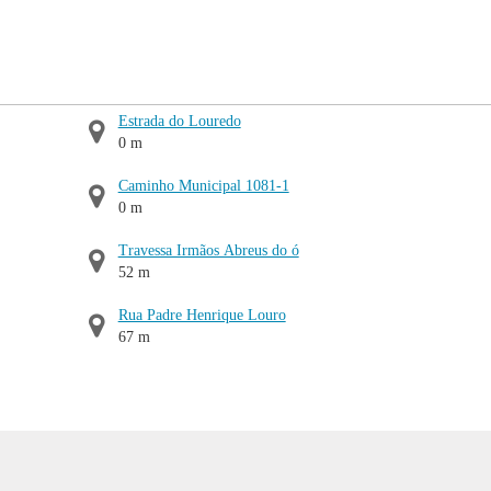
Estrada do Louredo
0 m
Caminho Municipal 1081-1
0 m
Travessa Irmãos Abreus do ó
52 m
Rua Padre Henrique Louro
67 m