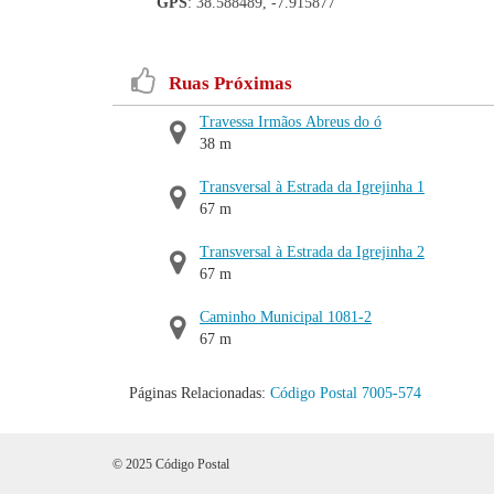
GPS
: 38.588489, -7.915877
Ruas Próximas
Travessa Irmãos Abreus do ó
38 m
Transversal à Estrada da Igrejinha 1
67 m
Transversal à Estrada da Igrejinha 2
67 m
Caminho Municipal 1081-2
67 m
Páginas Relacionadas:
Código Postal 7005-574
© 2025 Código Postal