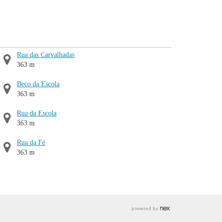
Rua das Carvalhadas
363 m
Beco da Escola
363 m
Rua da Escola
363 m
Rua da Fé
363 m