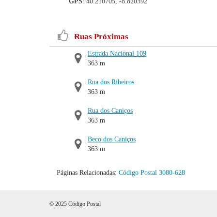
GPS
: 40.210705, -8.820392
Ruas Próximas
Estrada Nacional 109
363 m
Rua dos Ribeiros
363 m
Rua dos Caniços
363 m
Beco dos Caniços
363 m
Páginas Relacionadas:
Código Postal 3080-628
© 2025 Código Postal