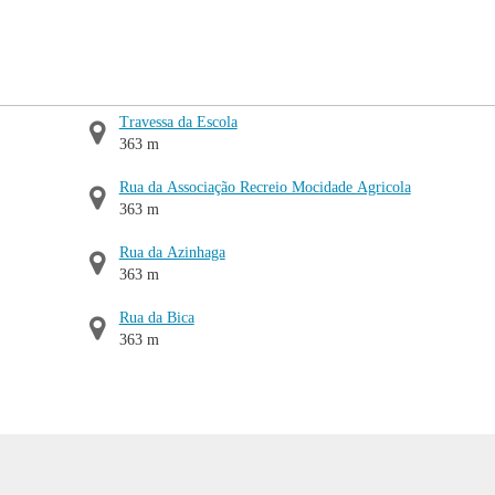
Travessa da Escola
363 m
Rua da Associação Recreio Mocidade Agricola
363 m
Rua da Azinhaga
363 m
Rua da Bica
363 m