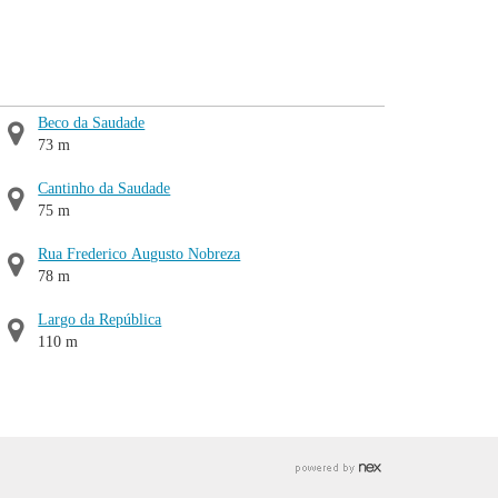
Beco da Saudade
73 m
Cantinho da Saudade
75 m
Rua Frederico Augusto Nobreza
78 m
Largo da República
110 m