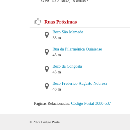
GPS
: 40.213632, -8.850497
Ruas Próximas
Beco São Mamede
38 m
Rua da Filarmónica Quiaiense
43 m
Beco da Congosta
43 m
Beco Frederico Augusto Nobreza
48 m
Páginas Relacionadas:
Código Postal 3080-537
© 2025 Código Postal