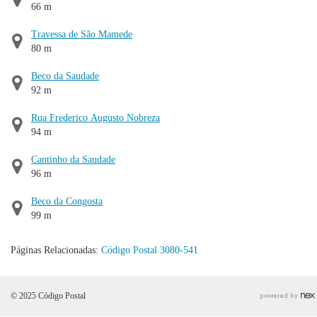
66 m
Travessa de São Mamede
80 m
Beco da Saudade
92 m
Rua Frederico Augusto Nobreza
94 m
Cantinho da Saudade
96 m
Beco da Congosta
99 m
Páginas Relacionadas:
Código Postal 3080-541
© 2025 Código Postal