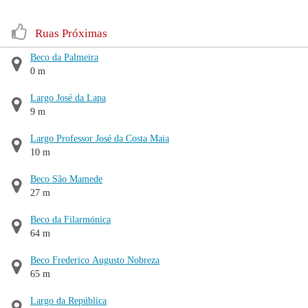
Ruas Próximas
Beco da Palmeira
0 m
Largo José da Lapa
9 m
Largo Professor José da Costa Maia
10 m
Beco São Mamede
27 m
Beco da Filarmónica
64 m
Beco Frederico Augusto Nobreza
65 m
Largo da República