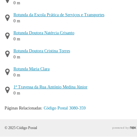
0 m
Rotunda da Escola Prática de Serviços e Transportes
0 m
Rotunda Doutora Natércia Crisanto
0 m
Rotunda Doutora Cristina Torres
0 m
Rotunda Maria Clara
0 m
1ª Travessa da Rua António Medina Júnior
0 m
Páginas Relacionadas:
Código Postal 3080-359
© 2025 Código Postal