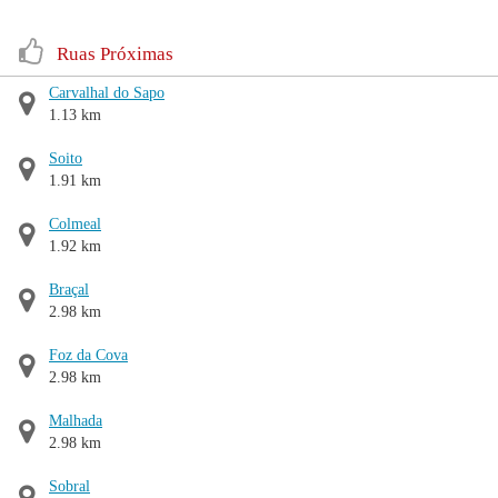
Ruas Próximas
Carvalhal do Sapo
1.13 km
Soito
1.91 km
Colmeal
1.92 km
Braçal
2.98 km
Foz da Cova
2.98 km
Malhada
2.98 km
Sobral