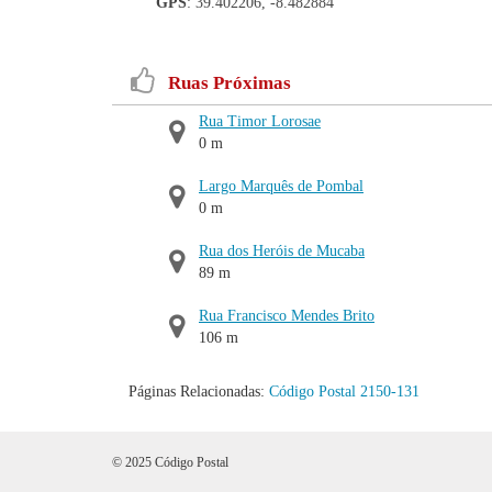
GPS
: 39.402206, -8.482884
Ruas Próximas
Rua Timor Lorosae
0 m
Largo Marquês de Pombal
0 m
Rua dos Heróis de Mucaba
89 m
Rua Francisco Mendes Brito
106 m
Páginas Relacionadas:
Código Postal 2150-131
© 2025 Código Postal