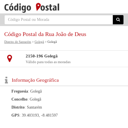
Código Postal da Rua João de Deus
Distrito de Santarém
>
Golegã
> Golegã
2150-196 Golegã
Válido para todas as moradas
Informação Geográfica
Freguesia
: Golegã
Concelho
: Golegã
Distrito
: Santarém
GPS
: 39.403193, -8.481597