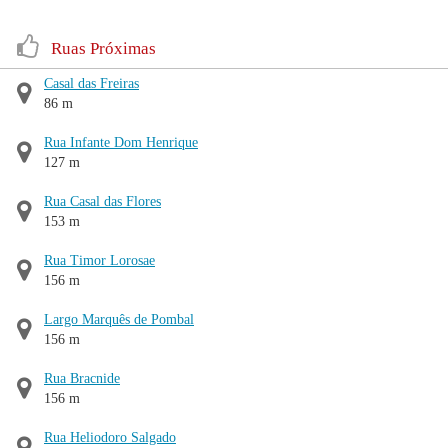
Ruas Próximas
Casal das Freiras
86 m
Rua Infante Dom Henrique
127 m
Rua Casal das Flores
153 m
Rua Timor Lorosae
156 m
Largo Marquês de Pombal
156 m
Rua Bracnide
156 m
Rua Heliodoro Salgado