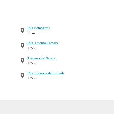
Rua Bombeiros
75 m
Rua António Camelo
135 m
Travessa da Nazaré
135 m
Rua Visconde de Lousada
135 m