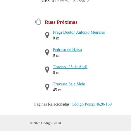
GPS
: 41.276062, -8.283412
Ruas Próximas
Praça Doutor António Meireles
0 m
Pedroso de Baixo
0 m
Travessa 25 de Abril
0 m
Travessa Sá e Melo
45 m
Páginas Relacionadas:
Código Postal 4620-139
© 2025 Código Postal