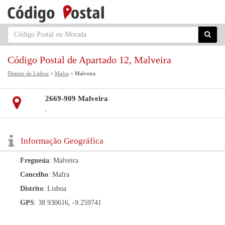
Código Postal de Apartado 12, Malveira
Distrito de Lisboa
>
Mafra
> Malveira
2669-909 Malveira
,
Informação Geográfica
Freguesia
: Malveira
Concelho
: Mafra
Distrito
: Lisboa
GPS
: 38.930616, -9.259741