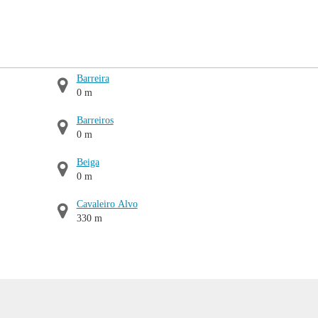
Barreira
0 m
Barreiros
0 m
Beiga
0 m
Cavaleiro Alvo
330 m