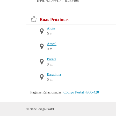
GPS
: 42.076414, -8.235498
Ruas Próximas
Alote
0 m
Ameal
0 m
Barata
0 m
Baratinha
0 m
Páginas Relacionadas:
Código Postal 4960-420
© 2025 Código Postal