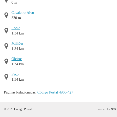
0 m
Cavaleiro Alvo
330 m
Lobio
1.34 km
Milhões
1.34 km
Oleiros
1.34 km
Paço
1.34 km
Páginas Relacionadas:
Código Postal 4960-427
© 2025 Código Postal