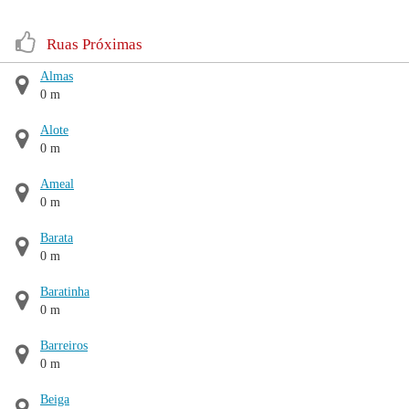
Ruas Próximas
Almas
0 m
Alote
0 m
Ameal
0 m
Barata
0 m
Baratinha
0 m
Barreiros
0 m
Beiga